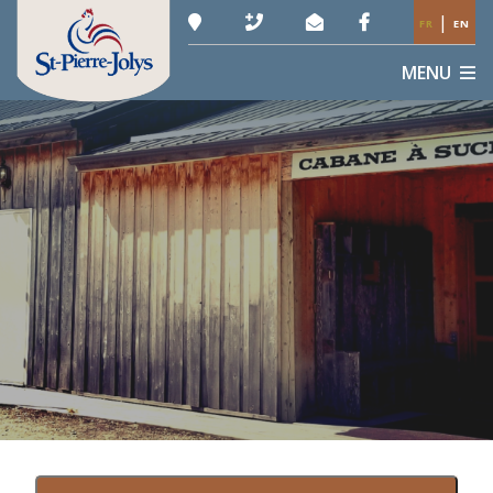
|
FR
EN
MENU