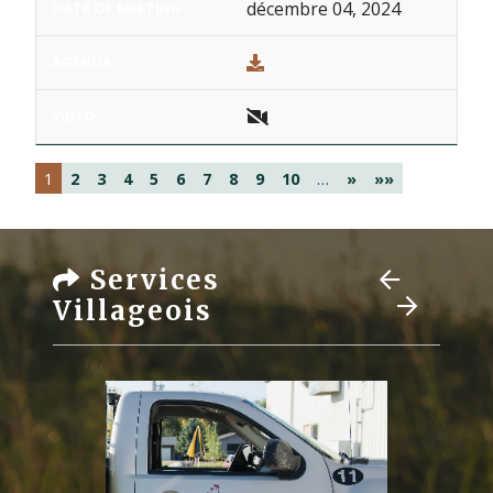
décembre 04, 2024
1
2
3
4
5
6
7
8
9
10
…
»
»»
Services
Villageois