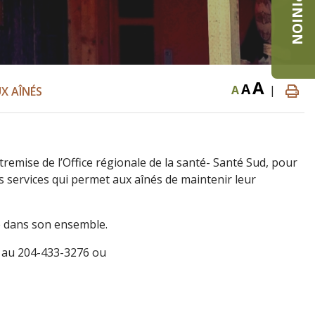
A
A
A
|
UX AÎNÉS
ntremise de l’Office régionale de la santé- Santé Sud, pour
s services qui permet aux aînés de maintenir leur
é dans son ensemble.
n au 204-433-3276 ou