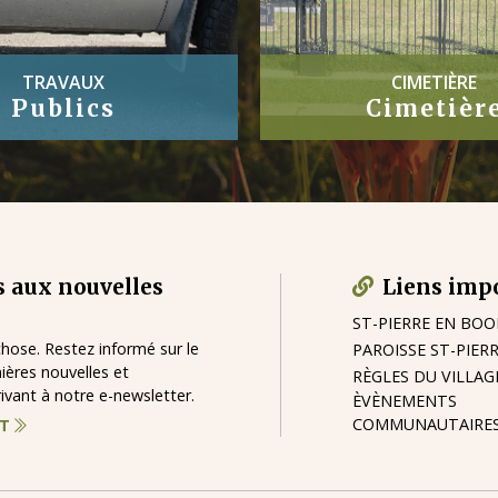
CIMETIÈRE
ARRÊTÉS
Cimetière
Arrêtés
 aux nouvelles
Liens imp
ST-PIERRE EN BO
ose. Restez informé sur le
PAROISSE ST-PIER
nières nouvelles et
RÈGLES DU VILLAG
vant à notre e-newsletter.
ÈVÈNEMENTS
COMMUNAUTAIRE
NT