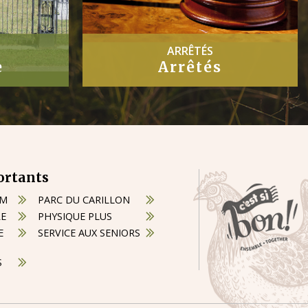
PROCÈS-VERBAUX
Procès-Verbaux
ortants
OM
PARC DU CARILLON
RE
PHYSIQUE PLUS
E
SERVICE AUX SENIORS
S