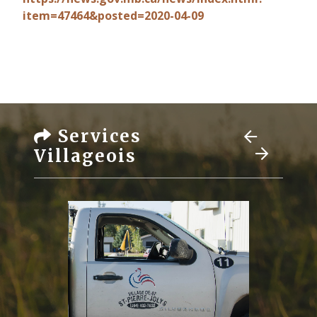
item=47464&posted=2020-04-09
Services
Villageois