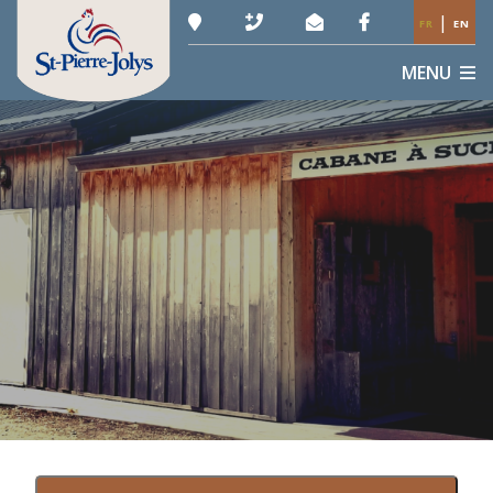
|
FR
EN
MENU