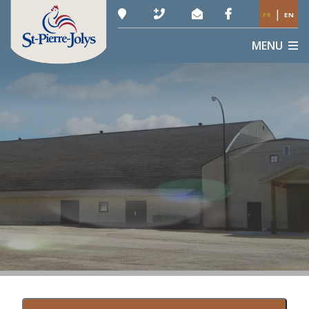
|
FR
EN
MENU