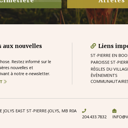
Cimetière
Arrêtés
 aux nouvelles
Liens imp
ST-PIERRE EN BO
ose. Restez informé sur le
PAROISSE ST-PIER
nières nouvelles et
RÈGLES DU VILLAG
vant à notre e-newsletter.
ÈVÈNEMENTS
COMMUNAUTAIRE
NT
E JOLYS EAST ST-PIERRE-JOLYS, MB R0A
204.433.7832
INFO@V