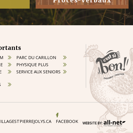
Procès-Verbaux
ortants
OM
PARC DU CARILLON
RE
PHYSIQUE PLUS
E
SERVICE AUX SENIORS
S
ILLAGESTPIERREJOLYS.CA
FACEBOOK
WEBSITE BY: