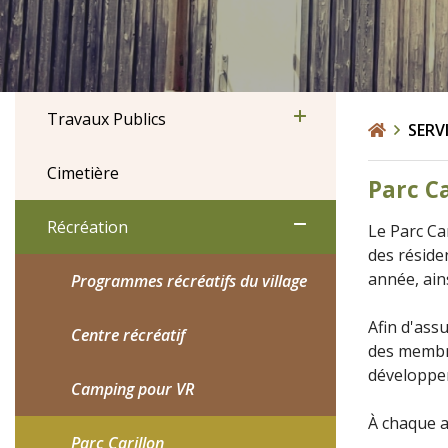
Travaux Publics
SERV
Cimetière
Parc Ca
Récréation
Le Parc Car
des résiden
année, ain
Programmes récréatifs du village
Afin d'ass
Centre récréatif
des membre
développe
Camping pour VR
À chaque a
Parc Carillon