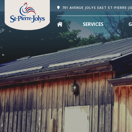
701 AVENUE JOLYS EAST ST-PIERRE-J
SERVICES
G