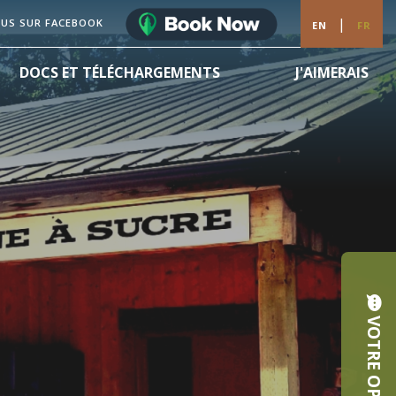
|
OUS SUR FACEBOOK
EN
FR
DOCS ET TÉLÉCHARGEMENTS
J'AIMERAIS
VOTRE OPINION