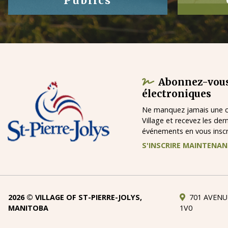
Publics
Abonnez-vous
électroniques
Ne manquez jamais une ch
Village et recevez les der
événements en vous inscri
S'INSCRIRE MAINTENA
2026 © VILLAGE OF ST-PIERRE-JOLYS,
701 AVENU
MANITOBA
1V0