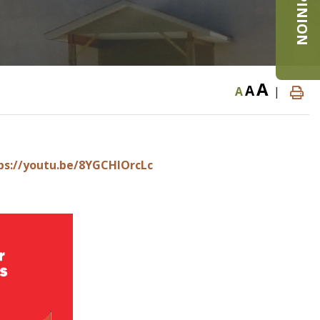
A
A
A
|
ps://youtu.be/8YGCHIOrcLc