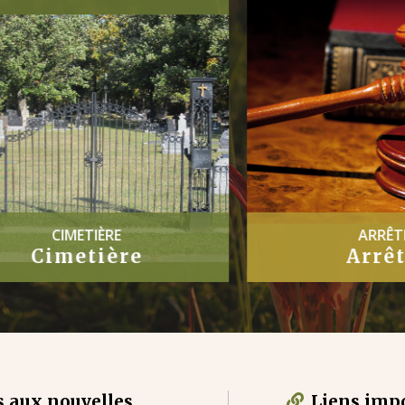
CIMETIÈRE
ARRÊTÉS
Cimetière
Arrêtés
 aux nouvelles
Liens imp