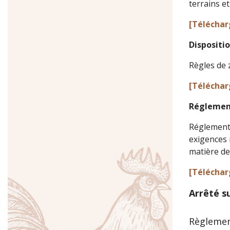
terrains e
[Téléchar
Dispositio
Règles de z
[Téléchar
Réglemen
Réglementa
exigences 
matière de
[Téléchar
Arrêté s
Règlement