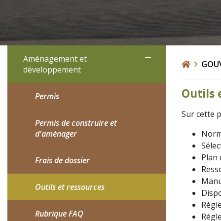
Aménagement et
GOU
développement
Outils 
Permis
Sur cette 
Permis de construire et
d'aménager
Norme
Sélec
Plan
Frais de dossier
Resso
Manu
Outils et ressources
Dispo
Régle
Rubrique FAQ
Régl