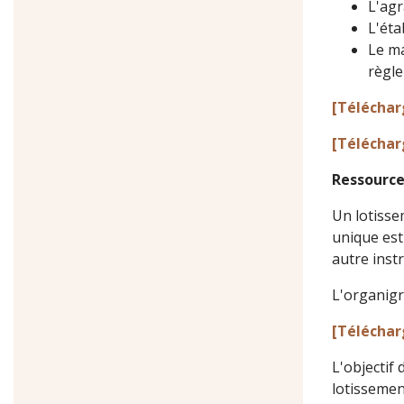
L'agr
L'éta
Le ma
règl
[Télécharg
[Téléchar
Ressource
Un lotissem
unique est
autre instr
L'organigr
[Téléchar
L'objectif
lotissement