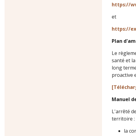
https://w
et
https://e
Plan d'a
Le règleme
santé et l
long terme
proactive 
[Téléchar
Manuel de
L'arrêté de
territoire :
la co