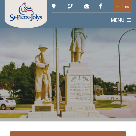
|
FR
EN
MENU